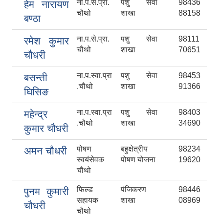
ना.प.से.प्रा.
पशु सेवा
98436
हेम नारायण
चौथो
शाखा
88158
बण्ठा
ना.प.से.प्रा.
पशु सेवा
98111
रमेश कुमार
चौथो
शाखा
70651
चौधरी
ना.प.स्वा.प्रा
पशु सेवा
98453
बसन्ती
.चौथो
शाखा
91366
घिसिङ
ना.प.स्वा.प्रा
पशु सेवा
98403
महेन्द्र
.चौथो
शाखा
34690
कुमार चौधरी
पोषण
बहुक्षेत्रीय
98234
अमन चौधरी
स्वयंसेवक
पोषण योजना
19620
चौथो
फिल्ड
पंजिकरण
98446
पुनम कुमारी
सहायक
शाखा
08969
चौधरी
चौथो