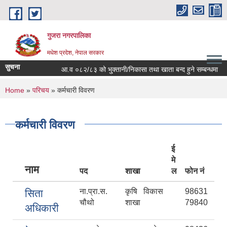
Skip to main content
गुजरा नगरपालिका
मधेश प्रदेश, नेपाल सरकार
सुचना
आ.व ०८२/८३ को भु्क्तानी/निकासा तथा खाता बन्द हुने सम्बन्धमा ।
You are here
Home
»
परिचय
» कर्मचारी विवरण
कर्मचारी विवरण
ई
मे
नाम
पद
शाखा
ल
फोन नं
ना.प्रा.स.
कृषि विकास
98631
सिता
चौथो
शाखा
79840
अधिकारी