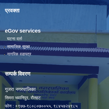
प्रवक्ता
eGov services
घटना दर्ता
सामाजिक सुरक्षा
नागरिक वडापत्र
सम्पर्क विवरण
गुजरा नगरपालिका
सिमरा भवानिपुर, राैतहट
फाेन : +९७७-९८०८०७००५५, ९८४५७२४९८५