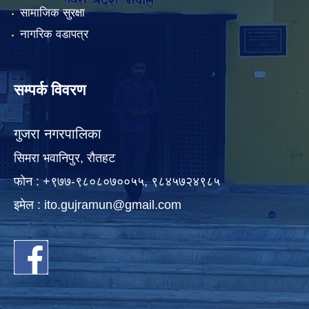
सामाजिक सुरक्षा
नागरिक वडापत्र
सम्पर्क विवरण
गुजरा नगरपालिका
सिमरा भवानिपुर, राैतहट
फाेन : +९७७-९८०८०७००५५, ९८४५७२४९८५
इमेल :
ito.gujramun@gmail.com