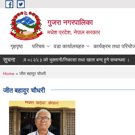
Skip to main content
गुजरा नगरपालिका
मधेश प्रदेश, नेपाल सरकार
गृहपृष्ठ
परिचय
वडा कार्यालयहरु
कार्यक्रम तथा परियो
सुचना
आ.व ०८२/८३ को भु्क्तानी/निकासा तथा खाता बन्द हुने सम्बन्धमा ।
You are here
Home
» जीत बहादुर चाैधरी
जीत बहादुर चाैधरी