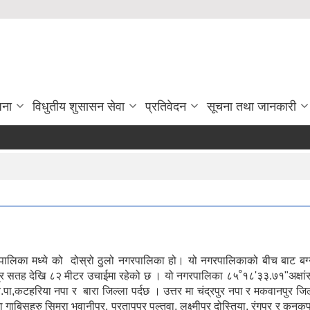
जना
विधुतीय शुसासन सेवा
प्रतिवेदन
सूचना तथा जानकारी
रपालिका मध्ये को दोस्रो ठुलो नगरपालिका हो। यो नगरपालिकाको बीच बाट बग्
गरपालिका ८५ﹾ१८'३३.७१"अक्षांस र २७ﹾ२.५६.६९" देशान्तर बीच अवस्तिथ रहेको छ । यस नगरपालिकाको
र न.पा,कटहरिया नपा र बारा जिल्ला पर्दछ । उत्तर मा चंद्रपुर नपा र मकवानपुर ज
बिसहरु सिमरा भवानीपुर, प्रतापपुर पल्तुवा, लक्ष्मीपुर दोस्तिया, रंगपुर‌ र 