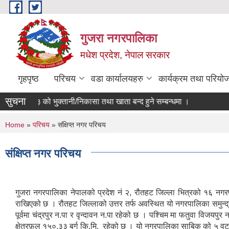
Skip to main content
गुजरा नगरपालिका
मधेश प्रदेश, नेपाल सरकार
गृहपृष्ठ
परिचय
वडा कार्यालयहरु
कार्यक्रम तथा परियो
सुचना
०८२/८३ को भु्क्तानी/निकासा तथा खाता बन्द हुने सम्बन्धमा ।
You are here
Home
»
परिचय
» संक्षिप्त नगर परिचय
संक्षिप्त नगर परिचय
गुजरा नगरपालिका नेपालको प्रदेश नं २, रौतहट जिल्ला भित्रको १६ नग
राखिएको छ । रौतहट जिल्लाको उत्तर तर्फ अवस्थित यो नगरपालिका समुन्द्र सतह देखि ८२ मीटर उचाईमा रहेको छ । यो न
पूर्वमा चंद्रपुर न.पा र वृन्दावन न.पा रहेको छ । पश्चिम मा फतुवा विजयपु
क्षेत्रफ़ल १५०.३३ बर्ग कि.मि. रहेको छ । यो नगरपालिका साबिक को ५ वटा गा