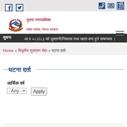
Skip to main content
गुजरा नगरपालिका
मधेश प्रदेश, नेपाल सरकार
सुचना
आ.व ०८२/८३ को भु्क्तानी/निकासा तथा खाता बन्द हुने सम्बन्धमा ।
You are here
Home
»
विधुतीय शुसासन सेवा
» घटना दर्ता
घटना दर्ता
आर्थिक वर्ष