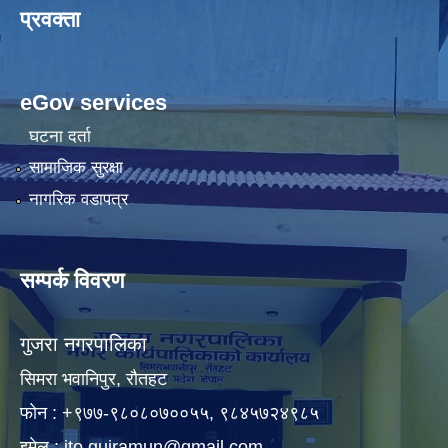
प्रवक्ता
eGov services
घटना दर्ता
सामाजिक सुरक्षा
नागरिक वडापत्र
सम्पर्क विवरण
गुजरा नगरपालिका
सिमरा भवानिपुर, राैतहट
फाेन : +९७७-९८०८०७००५५, ९८४५७२४९८५
इमेल :
ito.gujramun@gmail.com