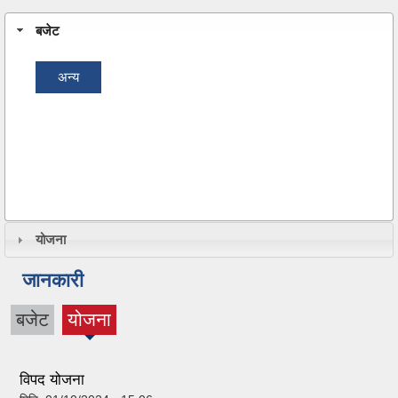
बजेट
अन्य
योजना
जानकारी
बजेट
योजना
(active
tab)
विपद योजना