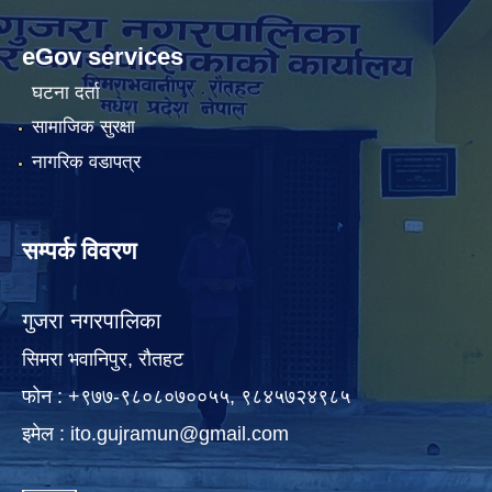
eGov services
घटना दर्ता
सामाजिक सुरक्षा
नागरिक वडापत्र
सम्पर्क विवरण
गुजरा नगरपालिका
सिमरा भवानिपुर, राैतहट
फाेन : +९७७-९८०८०७००५५, ९८४५७२४९८५
इमेल :
ito.gujramun@gmail.com