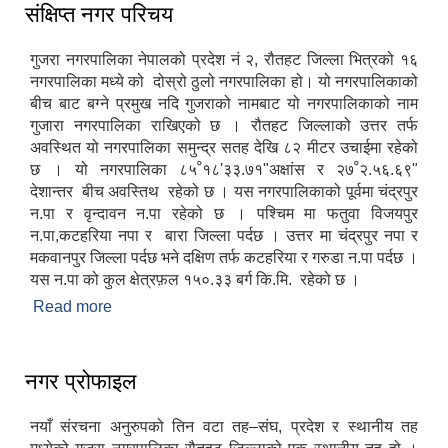
संक्षिप्त नगर परिचय
गुजरा नगरपालिका नेपालको प्रदेश नं २, रौतहट जिल्ला भित्रको १६
नगरपालिका मध्ये को दोस्रो ठुलो नगरपालिका हो। यो नगरपालिकाको
बीच बाट बग्ने प्रमुख नदि गुजराको नामबाट यो नगरपालिकाको नाम
गुजारा नगरपालिका राखिएको छ । रौतहट जिल्लाको उत्तर तर्फ
अवस्थित यो नगरपालिका समुन्द्र सतह देखि ८२ मीटर उचाईमा रहेको
छ । यो नगरपालिका ८५ﹾ१८'३३.७१"अक्षांस र २७ﹾ२.५६.६९"
देशान्तर बीच अवस्तिथ रहेको छ । यस नगरपालिकाको पूर्वमा चंद्रपुर
न.पा र वृन्दावन न.पा रहेको छ । पश्चिम मा फतुवा विजयपुर
न.पा,कटहरिया नपा र बारा जिल्ला पर्दछ । उत्तर मा चंद्रपुर नपा र
मकवानपुर जिल्ला पर्दछ भने दक्षिण तर्फ कटहरिया र गरुडा न.पा पर्दछ ।
यस न.पा को कुल क्षेत्रफ़ल १५०.३३ बर्ग कि.मि. रहेको छ ।
Read more
about संक्षिप्त नगर परिचय
नगर प्रोफाइल
नयाँ संरचना अनुरुपको तिन वटा तह–संघ, प्रदेश र स्थानीय तह