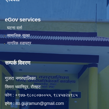
eGov services
घटना दर्ता
सामाजिक सुरक्षा
नागरिक वडापत्र
सम्पर्क विवरण
गुजरा नगरपालिका
सिमरा भवानिपुर, राैतहट
फाेन : +९७७-९८०८०७००५५, ९८४५७२४९८५
इमेल :
ito.gujramun@gmail.com