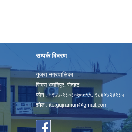
सम्पर्क विवरण
गुजरा नगरपालिका
सिमरा भवानिपुर, राैतहट
फाेन : +९७७-९८०८०७००५५, ९८४५७२४९८५
इमेल :
ito.gujramun@gmail.com