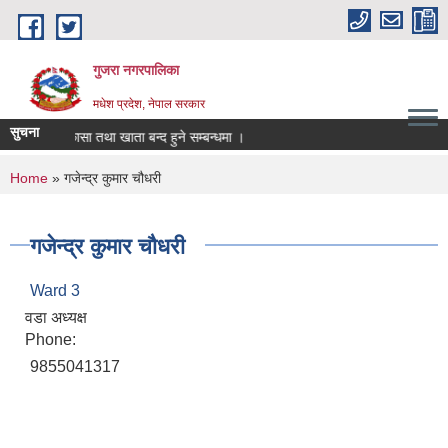
Skip to main content
गुजरा नगरपालिका
मधेश प्रदेश, नेपाल सरकार
सुचना
क्तानी/निकासा तथा खाता बन्द हुने सम्बन्धमा ।
You are here
Home
» गजेन्द्र कुमार चौधरी
गजेन्द्र कुमार चौधरी
Ward 3
वडा अध्यक्ष
Phone:
9855041317