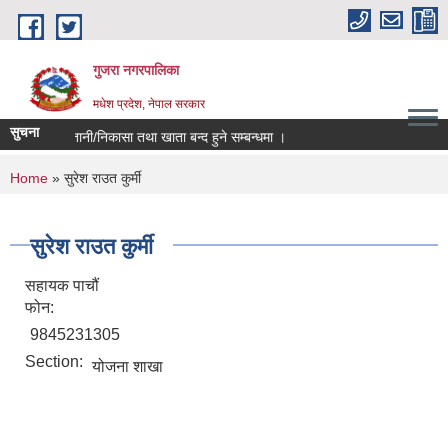
Skip to main content
गुजरा नगरपालिका
मधेश प्रदेश, नेपाल सरकार
सुचना
को भु्क्तानी/निकासा तथा खाता बन्द हुने सम्बन्धमा ।
You are here
Home
» सुरेश राउत कुर्मी
सुरेश राउत कुर्मी
सहायक पाचौं
फोन:
9845231305
Section:
योजना शाखा