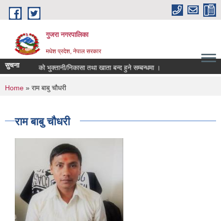
Skip to main content
गुजरा नगरपालिका
मधेश प्रदेश, नेपाल सरकार
सुचना
 ०८२/८३ को भु्क्तानी/निकासा तथा खाता बन्द हुने सम्बन्धमा ।
You are here
Home
» राम बाबु चौधरी
राम बाबु चौधरी