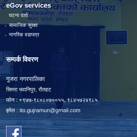
eGov services
घटना दर्ता
सामाजिक सुरक्षा
नागरिक वडापत्र
सम्पर्क विवरण
गुजरा नगरपालिका
सिमरा भवानिपुर, राैतहट
फाेन : +९७७-९८०८०७००५५, ९८४५७२४९८५
इमेल :
ito.gujramun@gmail.com