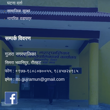
घटना दर्ता
सामाजिक सुरक्षा
नागरिक वडापत्र
सम्पर्क विवरण
गुजरा नगरपालिका
सिमरा भवानिपुर, राैतहट
फाेन : +९७७-९८०८०७००५५, ९८४५७२४९८५
इमेल :
ito.gujramun@gmail.com