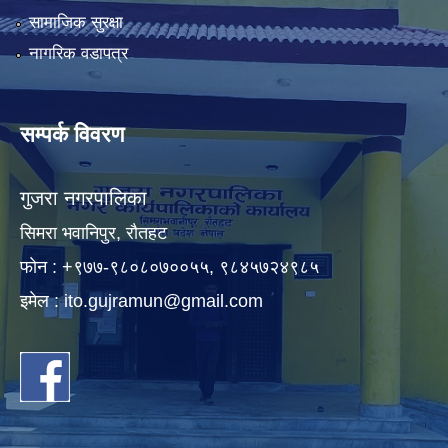
सामाजिक सुरक्षा
नागरिक वडापत्र
सम्पर्क विवरण
गुजरा नगरपालिका
सिमरा भवानिपुर, राैतहट
फाेन : +९७७-९८०८०७००५५, ९८४५७२४९८५
इमेल :
ito.gujramun@gmail.com