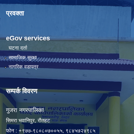
प्रवक्ता
eGov services
घटना दर्ता
सामाजिक सुरक्षा
नागरिक वडापत्र
सम्पर्क विवरण
गुजरा नगरपालिका
सिमरा भवानिपुर, राैतहट
फाेन : +९७७-९८०८०७००५५, ९८४५७२४९८५