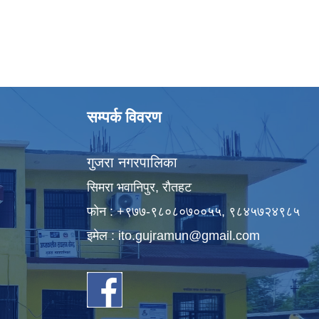
सम्पर्क विवरण
गुजरा नगरपालिका
सिमरा भवानिपुर, राैतहट
फाेन : +९७७-९८०८०७००५५, ९८४५७२४९८५
इमेल :
ito.gujramun@gmail.com