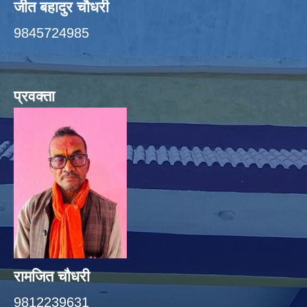
जीत बहादुर चाैधरी
9845724985
प्रवक्ता
रामजित चौधरी
9812239631