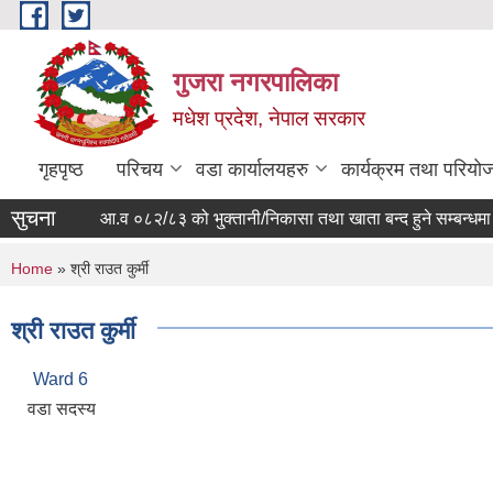
Skip to main content
गुजरा नगरपालिका
मधेश प्रदेश, नेपाल सरकार
गृहपृष्ठ
परिचय
वडा कार्यालयहरु
कार्यक्रम तथा परियो
सुचना
आ.व ०८२/८३ को भु्क्तानी/निकासा तथा खाता बन्द हुने सम्बन्धमा ।
You are here
Home
» श्री राउत कुर्मी
श्री राउत कुर्मी
Ward 6
वडा सदस्य