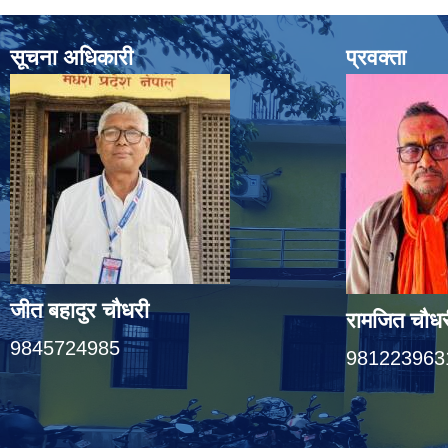
सूचना अधिकारी
प्रवक्ता
जीत बहादुर चाैधरी
रामजित चौधर
9845724985
981223963