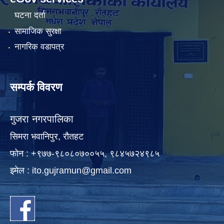
घटना दर्ता
सामाजिक सुरक्षा
नागरिक वडापत्र
सम्पर्क विवरण
गुजरा नगरपालिका
सिमरा भवानिपुर, राैतहट
फाेन : +९७७-९८०८०७००५५, ९८४५७२४९८५
इमेल :
ito.gujramun@gmail.com