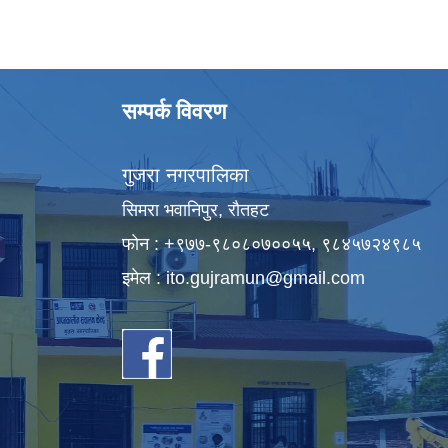
सम्पर्क विवरण
गुजरा नगरपालिका
सिमरा भवानिपुर, राैतहट
फाेन : +९७७-९८०८०७००५५, ९८४५७२४९८५
इमेल :
ito.gujramun@gmail.com