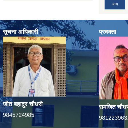
अन्य
सूचना अधिकारी
प्रवक्ता
जीत बहादुर चाैधरी
रामजित चौधर
9845724985
981223963