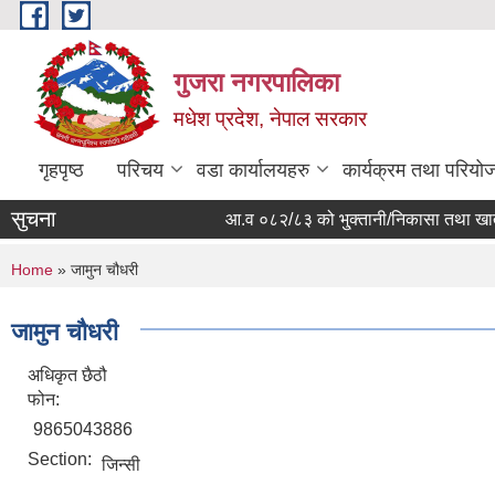
Skip to main content
गुजरा नगरपालिका
मधेश प्रदेश, नेपाल सरकार
गृहपृष्ठ
परिचय
वडा कार्यालयहरु
कार्यक्रम तथा परियो
सुचना
आ.व ०८२/८३ को भु्क्तानी/निकासा तथा खाता बन्द
You are here
Home
» जामुन चौधरी
जामुन चौधरी
अधिकृत छैठौ
फोन:
9865043886
Section:
जिन्सी