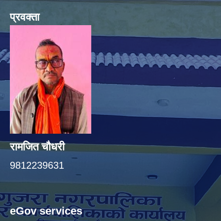
प्रवक्ता
रामजित चौधरी
9812239631
eGov services