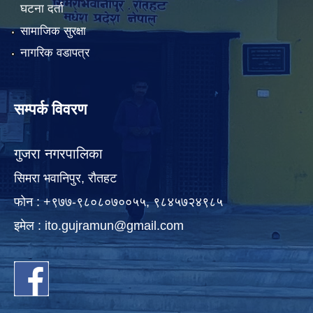
घटना दर्ता
सामाजिक सुरक्षा
नागरिक वडापत्र
सम्पर्क विवरण
गुजरा नगरपालिका
सिमरा भवानिपुर, राैतहट
फाेन : +९७७-९८०८०७००५५, ९८४५७२४९८५
इमेल :
ito.gujramun@gmail.com