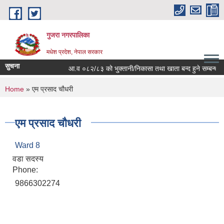
Skip to main content
गुजरा नगरपालिका
मधेश प्रदेश, नेपाल सरकार
सुचना
आ.व ०८२/८३ को भु्क्तानी/निकासा तथा खाता बन्द हुने सम्बन्धमा ।
You are here
Home
» एम प्रसाद चौधरी
एम प्रसाद चौधरी
Ward 8
वडा सदस्य
Phone:
9866302274