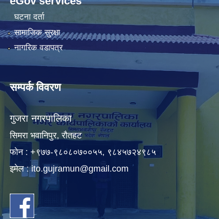
eGov services
घटना दर्ता
सामाजिक सुरक्षा
नागरिक वडापत्र
सम्पर्क विवरण
गुजरा नगरपालिका
सिमरा भवानिपुर, राैतहट
फाेन : +९७७-९८०८०७००५५, ९८४५७२४९८५
इमेल :
ito.gujramun@gmail.com