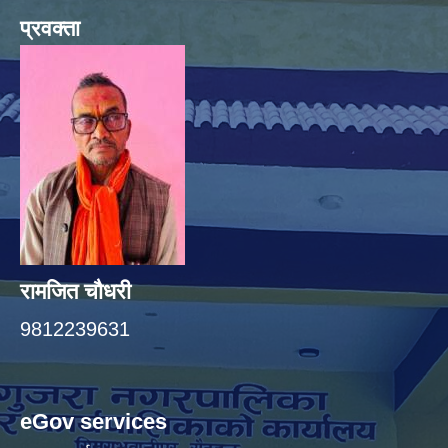
प्रवक्ता
रामजित चौधरी
9812239631
eGov services