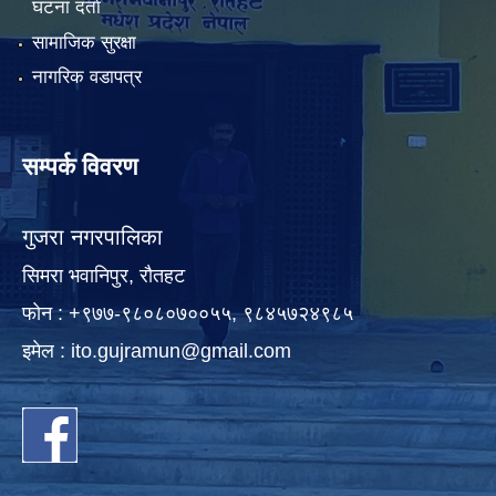
घटना दर्ता
सामाजिक सुरक्षा
नागरिक वडापत्र
सम्पर्क विवरण
गुजरा नगरपालिका
सिमरा भवानिपुर, राैतहट
फाेन : +९७७-९८०८०७००५५, ९८४५७२४९८५
इमेल :
ito.gujramun@gmail.com