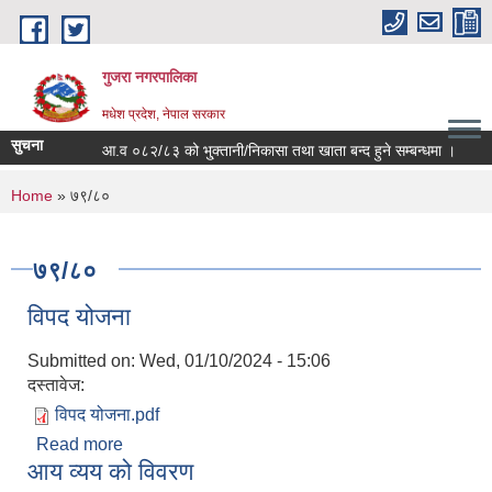
Skip to main content
गुजरा नगरपालिका
मधेश प्रदेश, नेपाल सरकार
सुचना
आ.व ०८२/८३ को भु्क्तानी/निकासा तथा खाता बन्द हुने सम्बन्धमा ।
You are here
Home
» ७९/८०
७९/८०
विपद योजना
Submitted on:
Wed, 01/10/2024 - 15:06
दस्तावेज:
विपद योजना.pdf
Read more
about विपद योजना
आय व्यय को विवरण