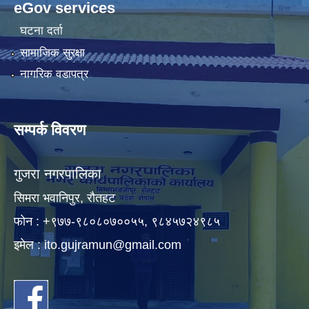
eGov services
घटना दर्ता
सामाजिक सुरक्षा
नागरिक वडापत्र
सम्पर्क विवरण
गुजरा नगरपालिका
सिमरा भवानिपुर, राैतहट
फाेन : +९७७-९८०८०७००५५, ९८४५७२४९८५
इमेल :
ito.gujramun@gmail.com