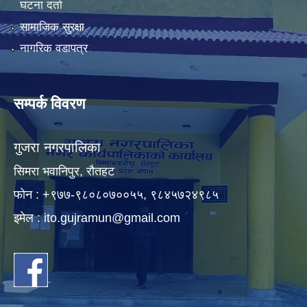
घटना दर्ता
सामाजिक सुरक्षा
नागरिक वडापत्र
सम्पर्क विवरण
गुजरा नगरपालिका
सिमरा भवानिपुर, राैतहट
फाेन : +९७७-९८०८०७००५५, ९८४५७२४९८५
इमेल :
ito.gujramun@gmail.com