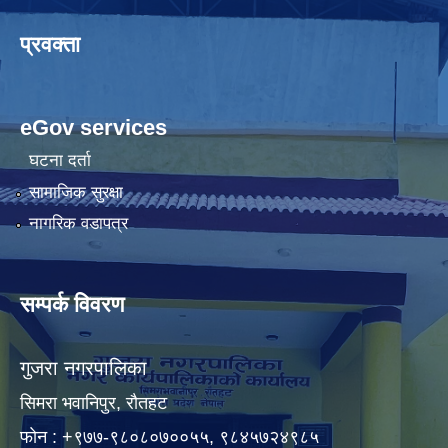
प्रवक्ता
eGov services
घटना दर्ता
सामाजिक सुरक्षा
नागरिक वडापत्र
सम्पर्क विवरण
गुजरा नगरपालिका
सिमरा भवानिपुर, राैतहट
फाेन : +९७७-९८०८०७००५५, ९८४५७२४९८५