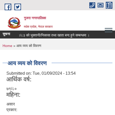
Skip to main content
गुजरा नगरपालिका
मधेश प्रदेश, नेपाल सरकार
सुचना
आ.व ०८२/८३ को भु्क्तानी/निकासा तथा खाता बन्द हुने सम्बन्धमा ।
You are here
Home
» आय व्यय को विवरण
आय व्यय को विवरण
Submitted on:
Tue, 01/09/2024 - 13:54
आर्थिक वर्ष:
७९/८०
महिना:
असार
प्रकार: