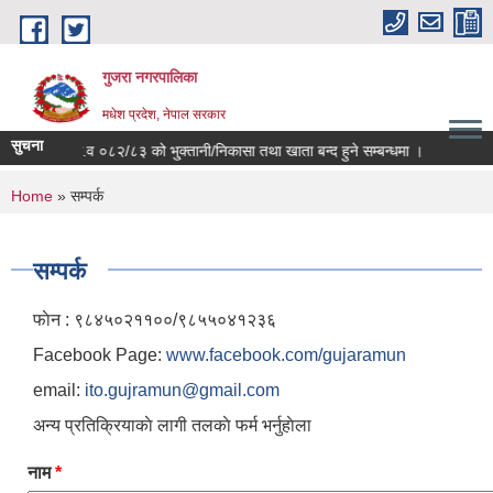
Skip to main content
गुजरा नगरपालिका
मधेश प्रदेश, नेपाल सरकार
सुचना
आ.व ०८२/८३ को भु्क्तानी/निकासा तथा खाता बन्द हुने सम्बन्धमा ।
You are here
Home
» सम्पर्क
सम्पर्क
फाेन : ९८४५०२११००/९८५५०४१२३६
Facebook Page:
www.facebook.com/gujaramun
email:
ito.gujramun@gmail.com
अन्य प्रतिक्रियाकाे लागी तलकाे फर्म भर्नुहाेला
नाम
*