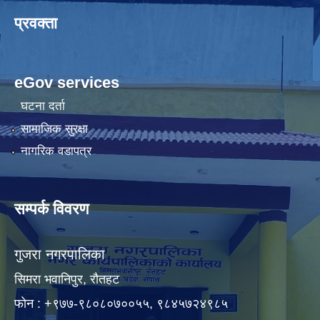
प्रवक्ता
eGov services
घटना दर्ता
सामाजिक सुरक्षा
नागरिक वडापत्र
सम्पर्क विवरण
गुजरा नगरपालिका
सिमरा भवानिपुर, राैतहट
फाेन : +९७७-९८०८०७००५५, ९८४५७२४९८५