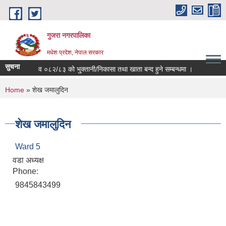
Skip to main content
गुजरा नगरपालिका
मधेश प्रदेश, नेपाल सरकार
सुचना
आ.व ०८२/८३ को भु्क्तानी/निकासा तथा खाता बन्द हुने सम्बन्धमा ।
You are here
Home
» शेख जमालुदिन
शेख जमालुदिन
Ward 5
वडा अध्यक्ष
Phone:
9845843499